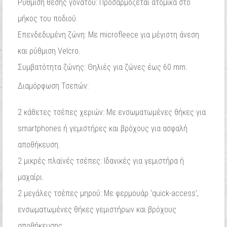
Ρύθμιση θέσης γονάτου: Προσαρμόζεται ατομικά στο
μήκος του ποδιού.
Επενδεδυμένη ζώνη: Με microfleece για μέγιστη άνεση
και ρύθμιση Velcro.
Συμβατότητα ζώνης: Θηλιές για ζώνες έως 60 mm.
Διαμόρφωση Τσεπών:
2 κάθετες τσέπες χεριών: Με ενσωματωμένες θήκες για
smartphones ή γεμιστήρες και βρόχους για ασφαλή
αποθήκευση.
2 μικρές πλαϊνές τσέπες: Ιδανικές για γεμιστήρα ή
μαχαίρι.
2 μεγάλες τσέπες μηρού: Με φερμουάρ ‘quick-access’,
ενσωματωμένες θήκες γεμιστήρων και βρόχους
αποθήκευσης.