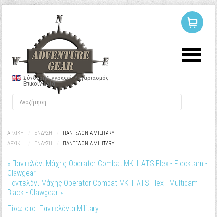
ΣΥΝΔΕΣΗ
Ή
ΕΓΓΡΑΦΗ
Σύνδεση/Εγγραφή
Λογαριασμός
Επικοινωνία
Όνομα Χρήστη
Κωδικός
ΑΡΧΙΚΉ
/
ΕΝΔΥΣΗ
/
ΠΑΝΤΕΛΌΝΙΑ MILITARY
ΑΡΧΙΚΉ
/
ΕΝΔΥΣΗ
/
ΠΑΝΤΕΛΌΝΙΑ MILITARY
« Παντελόνι Μάχης Operator Combat MK III ATS Flex - Flecktarn -
Να με θυμάσαι
Clawgear
Παντελόνι Μάχης Operator Combat MK III ATS Flex - Multicam
Black - Clawgear »
Πίσω στο: Παντελόνια Military