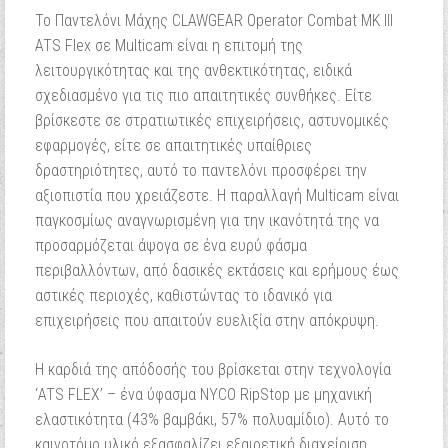
Το Παντελόνι Μάχης CLAWGEAR Operator Combat MK III
ATS Flex σε Multicam είναι η επιτομή της
λειτουργικότητας και της ανθεκτικότητας, ειδικά
σχεδιασμένο για τις πιο απαιτητικές συνθήκες. Είτε
βρίσκεστε σε στρατιωτικές επιχειρήσεις, αστυνομικές
εφαρμογές, είτε σε απαιτητικές υπαίθριες
δραστηριότητες, αυτό το παντελόνι προσφέρει την
αξιοπιστία που χρειάζεστε. Η παραλλαγή Multicam είναι
παγκοσμίως αναγνωρισμένη για την ικανότητά της να
προσαρμόζεται άψογα σε ένα ευρύ φάσμα
περιβαλλόντων, από δασικές εκτάσεις και ερήμους έως
αστικές περιοχές, καθιστώντας το ιδανικό για
επιχειρήσεις που απαιτούν ευελιξία στην απόκρυψη.
Η καρδιά της απόδοσής του βρίσκεται στην τεχνολογία
‘ATS FLEX’ – ένα ύφασμα NYCO RipStop με μηχανική
ελαστικότητα (43% βαμβάκι, 57% πολυαμίδιο). Αυτό το
καινοτόμο υλικό εξασφαλίζει εξαιρετική διαχείριση