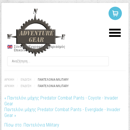
ΣΥΝΔΕΣΗ
Ή
ΕΓΓΡΑΦΗ
Σύνδεση/Εγγραφή
Λογαριασμός
Επικοινωνία
Όνομα Χρήστη
Κωδικός
ΑΡΧΙΚΉ
/
ΕΝΔΥΣΗ
/
ΠΑΝΤΕΛΌΝΙΑ MILITARY
ΑΡΧΙΚΉ
/
ΕΝΔΥΣΗ
/
ΠΑΝΤΕΛΌΝΙΑ MILITARY
« Παντελόνι μάχης Predator Combat Pants - Coyote - Invader
Να με θυμάσαι
Gear
Παντελόνι μάχης Predator Combat Pants - Everglade - Invader
Gear »
Πίσω στο: Παντελόνια Military