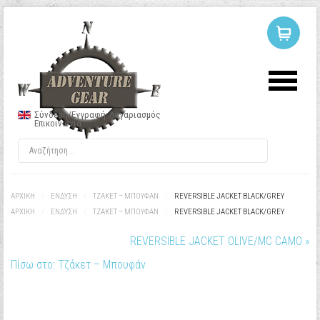
ΣΥΝΔΕΣΗ
Ή
ΕΓΓΡΑΦΗ
Σύνδεση/Εγγραφή
Λογαριασμός
Επικοινωνία
Όνομα Χρήστη
Κωδικός
ΑΡΧΙΚΉ
/
ΕΝΔΥΣΗ
/
ΤΖΑΚΕΤ – ΜΠΟΥΦΆΝ
/
REVERSIBLE JACKET BLACK/GREY
ΑΡΧΙΚΉ
/
ΕΝΔΥΣΗ
/
ΤΖΑΚΕΤ – ΜΠΟΥΦΆΝ
/
REVERSIBLE JACKET BLACK/GREY
REVERSIBLE JACKET OLIVE/MC CAMO »
Να με θυμάσαι
Πίσω στο: Τζάκετ – Μπουφάν