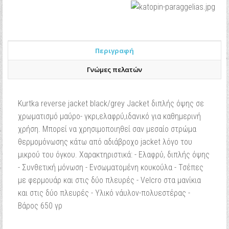
Περιγραφή
Γνώμες πελατών
Kurtka reverse jacket black/grey Jacket διπλής όψης σε
χρωματισμό μαύρο- γκρι,ελαφρύ,ιδανικό για καθημερινή
χρήση. Μπορεί να χρησιμοποιηθεί σαν μεσαίο στρώμα
θερμομόνωσης κάτω από αδιάβροχο jacket λόγο του
μικρού του όγκου. Χαρακτηριστικά: - Ελαφρύ, διπλής όψης
- Συνθετική μόνωση - Ενσωματομένη κουκούλα - Τσέπες
με φερμουάρ και στις δύο πλευρές - Velcro στα μανίκια
και στις δύο πλευρές - Υλικό νάυλον-πολυεστέρας -
Βάρος 650 γρ