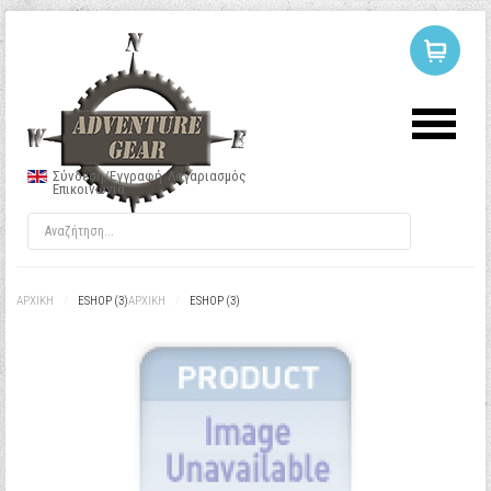
ΣΥΝΔΕΣΗ
Ή
ΕΓΓΡΑΦΗ
Σύνδεση/Εγγραφή
Λογαριασμός
Επικοινωνία
Όνομα Χρήστη
Κωδικός
ΑΡΧΙΚΉ
/
ESHOP (3)
ΑΡΧΙΚΉ
/
ESHOP (3)
Να με θυμάσαι