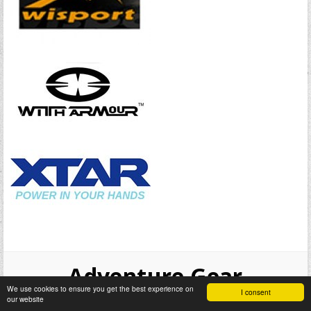
Adventure Gear
We use cookies to ensure you get the best experience on
I consent
our website