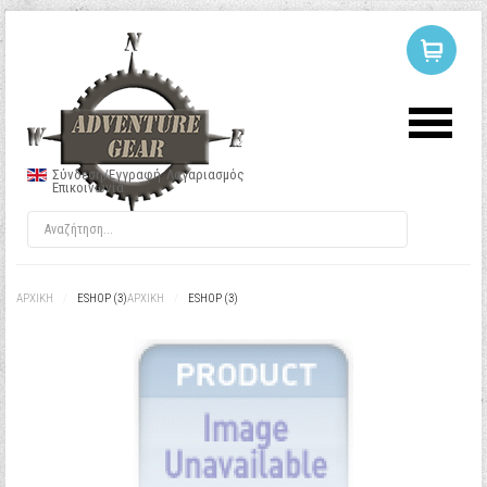
ΣΥΝΔΕΣΗ
Ή
ΕΓΓΡΑΦΗ
Σύνδεση/Εγγραφή
Λογαριασμός
Επικοινωνία
Όνομα Χρήστη
Κωδικός
ΑΡΧΙΚΉ
/
ESHOP (3)
ΑΡΧΙΚΉ
/
ESHOP (3)
Να με θυμάσαι