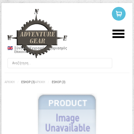
ΣΥΝΔΕΣΗ
Ή
ΕΓΓΡΑΦΗ
Σύνδεση/Εγγραφή
Λογαριασμός
Επικοινωνία
Όνομα Χρήστη
Κωδικός
ΑΡΧΙΚΉ
/
ESHOP (3)
ΑΡΧΙΚΉ
/
ESHOP (3)
Να με θυμάσαι