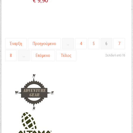
€ 9,90
Έναρξη
Προηγούμενο
…
4
5
6
7
8
…
Επόμενο
Τέλος
Σελίδα 6 από 18