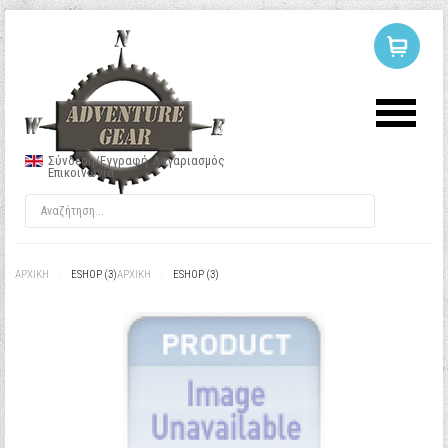
ΣΥΝΔΕΣΗ
Ή
ΕΓΓΡΑΦΗ
Σύνδεση/Εγγραφή
Λογαριασμός
Επικοινωνία
Όνομα Χρήστη
Κωδικός
ΑΡΧΙΚΉ
/
ESHOP (3)
ΑΡΧΙΚΉ
/
ESHOP (3)
Να με θυμάσαι