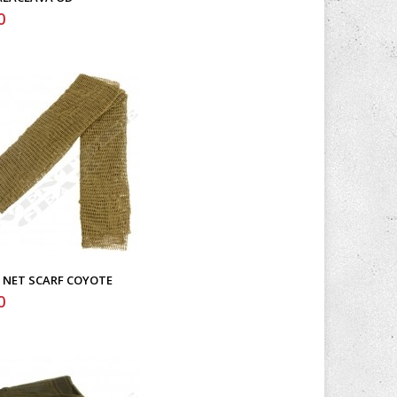
0
 NET SCARF COYOTE
0