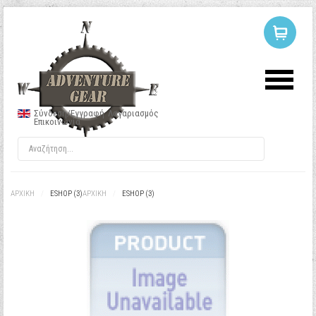
ΣΥΝΔΕΣΗ
Ή
ΕΓΓΡΑΦΗ
Σύνδεση/Εγγραφή
Λογαριασμός
Επικοινωνία
Όνομα Χρήστη
Κωδικός
ΑΡΧΙΚΉ
/
ESHOP (3)
ΑΡΧΙΚΉ
/
ESHOP (3)
Να με θυμάσαι