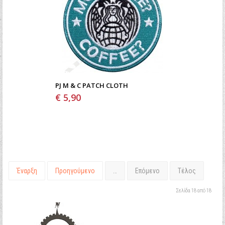
PJ M & C PATCH CLOTH
€ 5,90
Έναρξη
Προηγούμενο
…
Επόμενο
Τέλος
Σελίδα 18 από 18