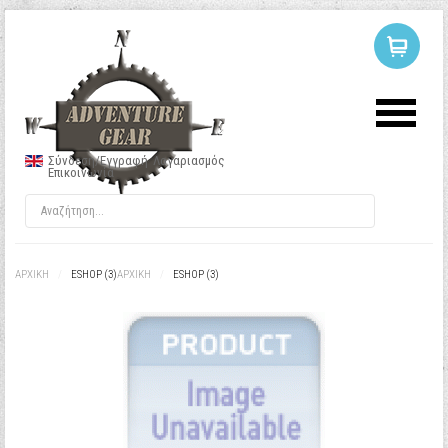
ΣΥΝΔΕΣΗ
Ή
ΕΓΓΡΑΦΗ
Σύνδεση/Εγγραφή
Λογαριασμός
Επικοινωνία
Όνομα Χρήστη
Κωδικός
ΑΡΧΙΚΉ
/
ESHOP (3)
ΑΡΧΙΚΉ
/
ESHOP (3)
Να με θυμάσαι