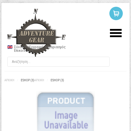
ΣΥΝΔΕΣΗ
Ή
ΕΓΓΡΑΦΗ
Σύνδεση/Εγγραφή
Λογαριασμός
Επικοινωνία
Όνομα Χρήστη
Κωδικός
ΑΡΧΙΚΉ
/
ESHOP (3)
ΑΡΧΙΚΉ
/
ESHOP (3)
Να με θυμάσαι