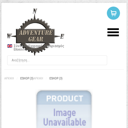
ΣΥΝΔΕΣΗ
Ή
ΕΓΓΡΑΦΗ
Σύνδεση/Εγγραφή
Λογαριασμός
Επικοινωνία
Όνομα Χρήστη
Κωδικός
ΑΡΧΙΚΉ
/
ESHOP (3)
ΑΡΧΙΚΉ
/
ESHOP (3)
Να με θυμάσαι