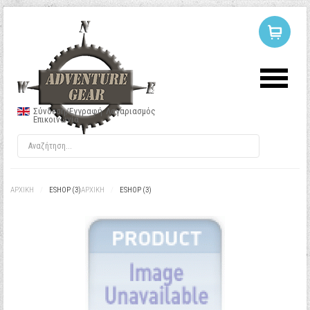
ΣΥΝΔΕΣΗ
Ή
ΕΓΓΡΑΦΗ
Σύνδεση/Εγγραφή
Λογαριασμός
Επικοινωνία
Όνομα Χρήστη
Κωδικός
ΑΡΧΙΚΉ
/
ESHOP (3)
ΑΡΧΙΚΉ
/
ESHOP (3)
Να με θυμάσαι