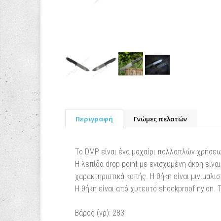
Περιγραφή
Γνώμες πελατών
Το DMP είναι ένα μαχαίρι πολλαπλών χρήσεω
Η λεπίδα drop point με ενισχυμένη άκρη είνα
χαρακτηριστικά κοπής. Η θήκη είναι μινιμαλ
Η θήκη είναι από χυτευτό shockproof nylon.
Βάρος (γρ): 283