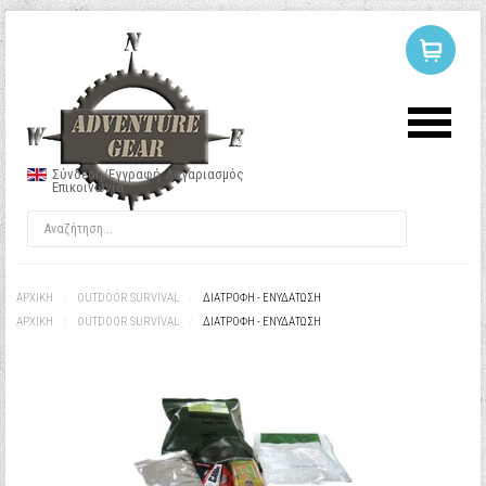
ΣΥΝΔΕΣΗ
Ή
ΕΓΓΡΑΦΗ
Σύνδεση/Εγγραφή
Λογαριασμός
Επικοινωνία
Όνομα Χρήστη
Κωδικός
ΑΡΧΙΚΉ
/
OUTDOOR SURVIVAL
/
ΔΙΑΤΡΟΦΉ - ΕΝΥΔΆΤΩΣΗ
ΑΡΧΙΚΉ
/
OUTDOOR SURVIVAL
/
ΔΙΑΤΡΟΦΉ - ΕΝΥΔΆΤΩΣΗ
Να με θυμάσαι