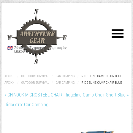
Σύνδεση/Εγγραφή
Λογαριασμός
Επικοινωνία
ΑΡΧΙΚΉ
/
OUTDOOR SURVIVAL
/
CAR CAMPING
/
RIDGELINE CAMP CHAIR BLUE
ΑΡΧΙΚΉ
/
OUTDOOR SURVIVAL
/
CAR CAMPING
/
RIDGELINE CAMP CHAIR BLUE
« CHINOOK MICROSTEEL CHAIR
Ridgeline Camp Chair Short Blue »
Πίσω στο: Car Camping