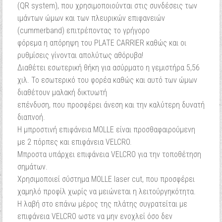
(QR system), που χρησιμοποιούνται στις συνδέσεις των
ιμάντων ώμων και των πλευρικών επιφανειών
(cummerband) επιτρέποντας το γρήγορο
φόρεμα η απόρηψη του PLATE CARRIER καθώς και οι
ρυθμίσεις γίνονται απολύτως αθόρυβα!
Διαθέτει εσωτερική θήκη για ασύρματο η γεμιστήρα 5,56
χιλ. Το εσωτερικό του φορέα καθώς και αυτό των ώμων
διαθέτουν μαλακή δικτυωτή
επένδυση, που προσφέρει άνεση και την καλύτερη δυνατή
διαπνοή.
Η μπροστινή επιφάνεια MOLLE είναι προσθαφαιρούμενη
με 2 πόρπες και επιφάνεια VΕLCRO.
Μπροστα υπάρχει επιφάνεια VΕLCRO για την τοποθέτηση
σημάτων.
Χρησιμοποιεί σύστημα MOLLE laser cut, που προσφέρει
χαμηλό προφίλ χωρίς να μειώνεται η λειτούργηκότητα.
Η λαβή στο επάνω μέρος της πλάτης συγρατείται με
επιφάνεια VΕLCRO ωστε να μην ενοχλεί όσο δεν