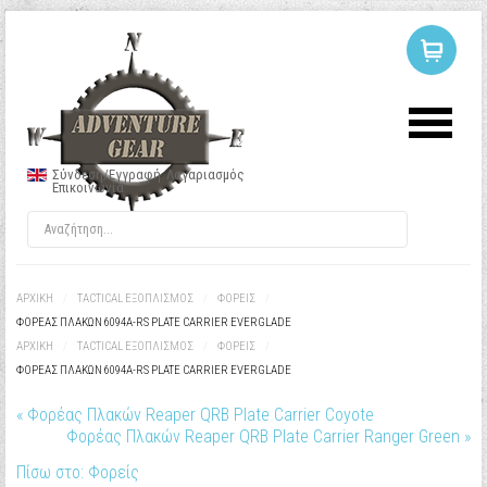
ΣΥΝΔΕΣΗ
Ή
ΕΓΓΡΑΦΗ
Σύνδεση/Εγγραφή
Λογαριασμός
Επικοινωνία
Όνομα Χρήστη
Κωδικός
ΑΡΧΙΚΉ
/
TACTICAL ΕΞΟΠΛΙΣΜΟΣ
/
ΦΟΡΕΊΣ
/
ΦΟΡΈΑΣ ΠΛΑΚΏΝ 6094A-RS PLATE CARRIER EVERGLADE
ΑΡΧΙΚΉ
/
TACTICAL ΕΞΟΠΛΙΣΜΟΣ
/
ΦΟΡΕΊΣ
/
Να με θυμάσαι
ΦΟΡΈΑΣ ΠΛΑΚΏΝ 6094A-RS PLATE CARRIER EVERGLADE
« Φορέας Πλακών Reaper QRB Plate Carrier Coyote
Φορέας Πλακών Reaper QRB Plate Carrier Ranger Green »
Πίσω στο: Φορείς