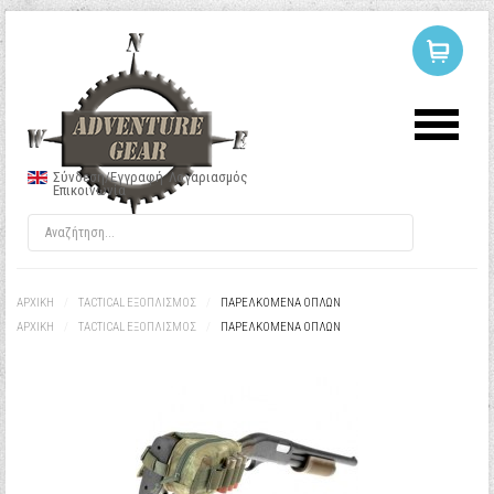
ΣΥΝΔΕΣΗ
Ή
ΕΓΓΡΑΦΗ
Σύνδεση/Εγγραφή
Λογαριασμός
Επικοινωνία
Όνομα Χρήστη
Κωδικός
ΑΡΧΙΚΉ
/
TACTICAL ΕΞΟΠΛΙΣΜΟΣ
/
ΠΑΡΕΛΚΌΜΕΝΑ ΌΠΛΩΝ
ΑΡΧΙΚΉ
/
TACTICAL ΕΞΟΠΛΙΣΜΟΣ
/
ΠΑΡΕΛΚΌΜΕΝΑ ΌΠΛΩΝ
Να με θυμάσαι