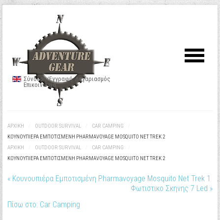
Σύνδεση/Εγγραφή
Λογαριασμός
Επικοινωνία
ΑΡΧΙΚΉ
/
OUTDOOR SURVIVAL
/
CAR CAMPING
/
ΚΟΥΝΟΥΠΙΈΡΑ ΕΜΠΟΤΙΣΜΈΝΗ PHARMAVOYAGE MOSQUITO NET TREK 2
ΑΡΧΙΚΉ
/
OUTDOOR SURVIVAL
/
CAR CAMPING
/
ΚΟΥΝΟΥΠΙΈΡΑ ΕΜΠΟΤΙΣΜΈΝΗ PHARMAVOYAGE MOSQUITO NET TREK 2
« Κουνουπιέρα Εμποτισμένη Pharmavoyage Mosquito Net Trek 1
Φωτιστικο Σκηνης 7 Led »
Πίσω στο: Car Camping