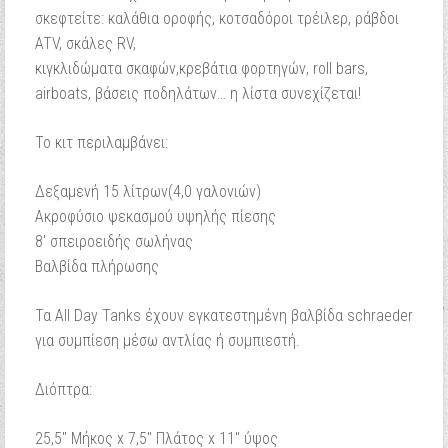
σκεφτείτε: καλάθια οροφής, κοτσαδόροι τρέιλερ, ράβδοι
ATV, σκάλες RV,
κιγκλιδώματα σκαφών,κρεβάτια φορτηγών, roll bars,
airboats, βάσεις ποδηλάτων… η λίστα συνεχίζεται!
Το κιτ περιλαμβάνει:
Δεξαμενή 15 λίτρων(4,0 γαλονιών)
Ακροφύσιο ψεκασμού υψηλής πίεσης
8′ σπειροειδής σωλήνας
Βαλβίδα πλήρωσης
Τα All Day Tanks έχουν εγκατεστημένη βαλβίδα schraeder
για συμπίεση μέσω αντλίας ή συμπιεστή.
Διόπτρα:
25,5″ Μήκος x 7,5″ Πλάτος x 11″ ύψος