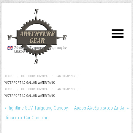
Σύνδεση/Εγγραφή
Λογαριασμός
Επικοινωνία
ΑΡΧΙΚΉ
/
OUTDOOR SURVIVAL
/
CAR CAMPING
/
WATERPORT 4.0 GALLON WATER TANK
ΑΡΧΙΚΉ
/
OUTDOOR SURVIVAL
/
CAR CAMPING
/
WATERPORT 4.0 GALLON WATER TANK
« Rightline SUV Tailgating Canopy
Αιωρα Αλεξιπτωτου Διπλη »
Πίσω στο: Car Camping