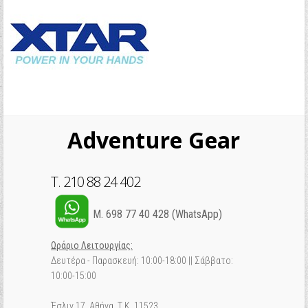
Adventure Gear
T. 210 88 24 402
M. 698 77 40 428 (WhatsApp)
Ωράριο Λειτουργίας:
Δευτέρα - Παρασκευή: 10:00-18:00 || Σάββατο:
10:00-15:00
Έσλιν 17 Αθήνα, Τ.Κ. 11523