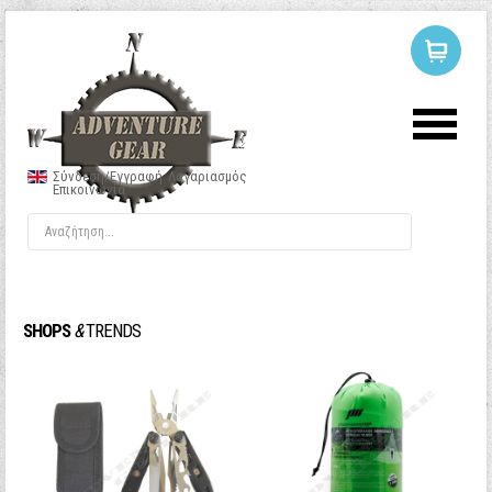
ΣΥΝΔΕΣΗ
Ή
ΕΓΓΡΑΦΗ
Σύνδεση/Εγγραφή
Λογαριασμός
Επικοινωνία
Όνομα Χρήστη
Κωδικός
SHOPS
&
TRENDS
Να με θυμάσαι