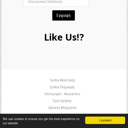
Like Us!?
Τρόποι Αποστολής
Τρόποι Πληρωμής
Επιστροφές - Ακυρώσεις
Όροι Χρήσης
Δήλωση Απορρήτου
We use cookies to ensure you get the best experience on
I consent
our website