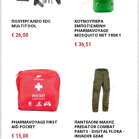
Ξεχάσατε τον κωδικό σας;
Ξεχάσατε το όνομα χρήστη;
ΠΟΛΥΕΡΓΑΛΕΙΟ EDC
ΚΟΥΝΟΥΠΙΈΡΑ
MULTITOOL
ΕΜΠΟΤΙΣΜΈΝΗ
PHARMAVOYAGE
€ 26,00
MOSQUITO NET TREK 1
€ 36,51
PHARMAVOYAGE FIRST
ΠΑΝΤΕΛΌΝΙ ΜΆΧΗΣ
AID POCKET
PREDATOR COMBAT
PANTS - DIGITAL FLORA -
€ 15,00
INVADER GEAR