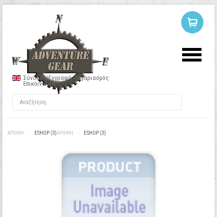
ΣΥΝΔΕΣΗ
Ή
ΕΓΓΡΑΦΗ
Σύνδεση/Εγγραφή
Λογαριασμός
Επικοινωνία
Όνομα Χρήστη
Κωδικός
ΑΡΧΙΚΉ
/
ESHOP (3)
ΑΡΧΙΚΉ
/
ESHOP (3)
Να με θυμάσαι