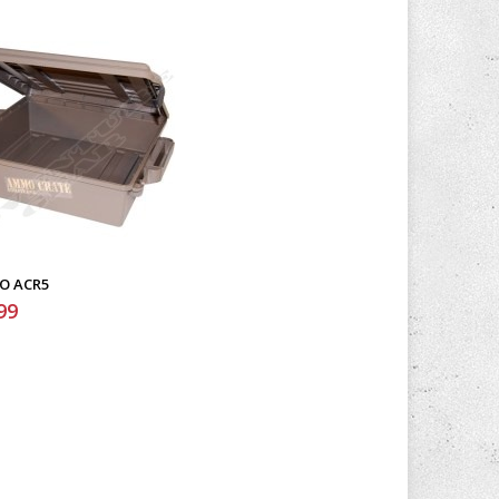
Ο ACR5
99