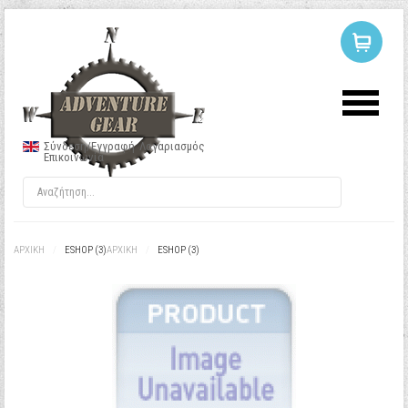
ΣΥΝΔΕΣΗ
Ή
ΕΓΓΡΑΦΗ
Σύνδεση/Εγγραφή
Λογαριασμός
Επικοινωνία
Όνομα Χρήστη
Κωδικός
ΑΡΧΙΚΉ
/
ESHOP (3)
ΑΡΧΙΚΉ
/
ESHOP (3)
Να με θυμάσαι