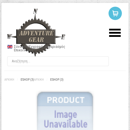
ΣΥΝΔΕΣΗ
Ή
ΕΓΓΡΑΦΗ
Σύνδεση/Εγγραφή
Λογαριασμός
Επικοινωνία
Όνομα Χρήστη
Κωδικός
ΑΡΧΙΚΉ
/
ESHOP (3)
ΑΡΧΙΚΉ
/
ESHOP (3)
Να με θυμάσαι