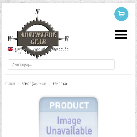
ΣΥΝΔΕΣΗ
Ή
ΕΓΓΡΑΦΗ
Σύνδεση/Εγγραφή
Λογαριασμός
Επικοινωνία
Όνομα Χρήστη
Κωδικός
ΑΡΧΙΚΉ
/
ESHOP (3)
ΑΡΧΙΚΉ
/
ESHOP (3)
Να με θυμάσαι