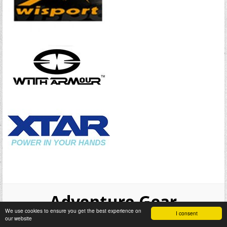
Adventure Gear
We use cookies to ensure you get the best experience on
I consent
our website