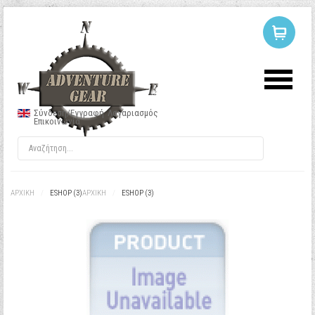
ΣΥΝΔΕΣΗ
Ή
ΕΓΓΡΑΦΗ
Σύνδεση/Εγγραφή
Λογαριασμός
Επικοινωνία
Όνομα Χρήστη
Κωδικός
ΑΡΧΙΚΉ
/
ESHOP (3)
ΑΡΧΙΚΉ
/
ESHOP (3)
Να με θυμάσαι