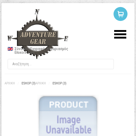
ΣΥΝΔΕΣΗ
Ή
ΕΓΓΡΑΦΗ
Σύνδεση/Εγγραφή
Λογαριασμός
Επικοινωνία
Όνομα Χρήστη
Κωδικός
ΑΡΧΙΚΉ
/
ESHOP (3)
ΑΡΧΙΚΉ
/
ESHOP (3)
Να με θυμάσαι