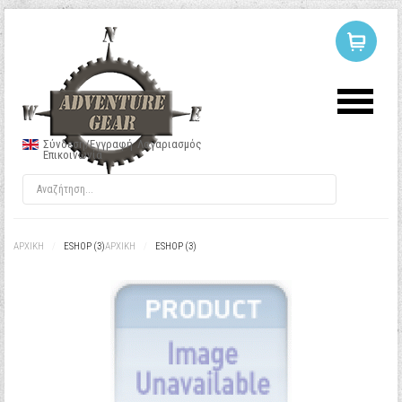
ΣΥΝΔΕΣΗ
Ή
ΕΓΓΡΑΦΗ
Σύνδεση/Εγγραφή
Λογαριασμός
Επικοινωνία
Όνομα Χρήστη
Κωδικός
ΑΡΧΙΚΉ
/
ESHOP (3)
ΑΡΧΙΚΉ
/
ESHOP (3)
Να με θυμάσαι