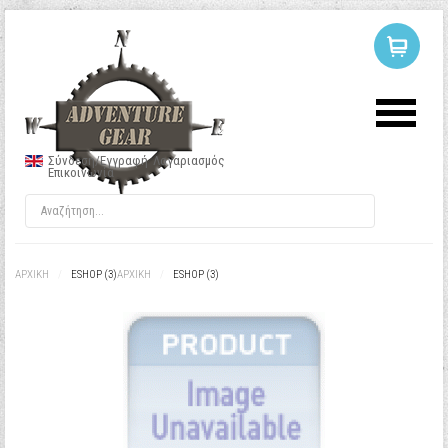
ΣΥΝΔΕΣΗ
Ή
ΕΓΓΡΑΦΗ
Σύνδεση/Εγγραφή
Λογαριασμός
Επικοινωνία
Όνομα Χρήστη
Κωδικός
ΑΡΧΙΚΉ
/
ESHOP (3)
ΑΡΧΙΚΉ
/
ESHOP (3)
Να με θυμάσαι