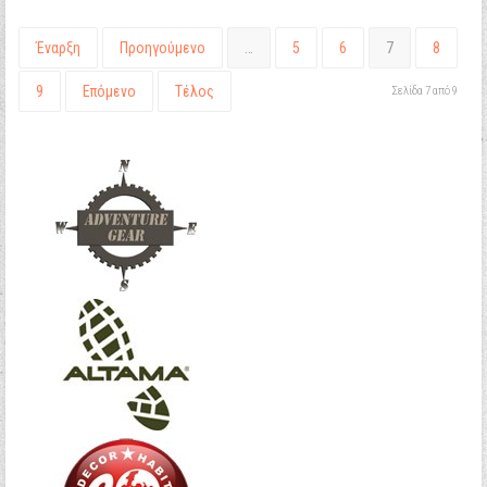
Έναρξη
Προηγούμενο
…
5
6
7
8
9
Επόμενο
Τέλος
Σελίδα 7 από 9