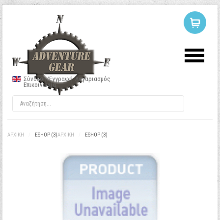
ΣΥΝΔΕΣΗ
Ή
ΕΓΓΡΑΦΗ
Σύνδεση/Εγγραφή
Λογαριασμός
Επικοινωνία
Όνομα Χρήστη
Κωδικός
ΑΡΧΙΚΉ
/
ESHOP (3)
ΑΡΧΙΚΉ
/
ESHOP (3)
Να με θυμάσαι