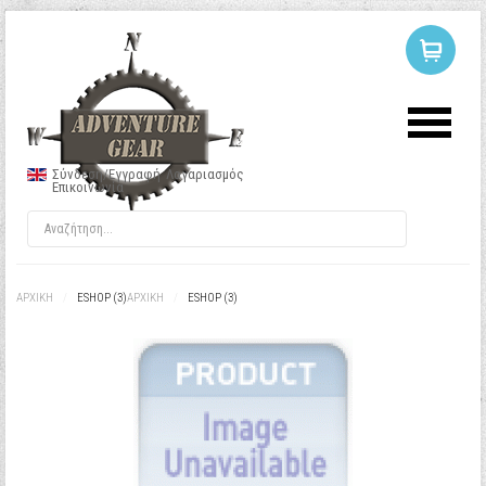
ΣΥΝΔΕΣΗ
Ή
ΕΓΓΡΑΦΗ
Σύνδεση/Εγγραφή
Λογαριασμός
Επικοινωνία
Όνομα Χρήστη
Κωδικός
ΑΡΧΙΚΉ
/
ESHOP (3)
ΑΡΧΙΚΉ
/
ESHOP (3)
Να με θυμάσαι