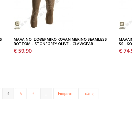
S
ΜΆΛΛΙΝΟ ΙΣΟΘΕΡΜΙΚΌ ΚΟΛΆΝ MERINO SEAMLESS
ΜΆΛΛΙ
BOTTOM – STONEGREY OLIVE – CLAWGEAR
SS - 
€ 59,90
€ 74,
4
5
6
…
Επόμενο
Τέλος