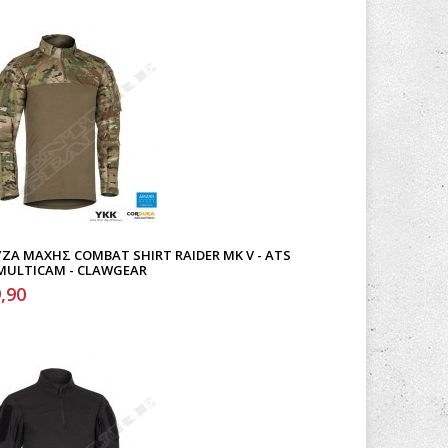
ΖΑ ΜΆΧΗΣ COMBAT SHIRT RAIDER MK V - ATS
 MULTICAM - CLAWGEAR
,90