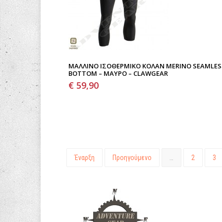
ΜΆΛΛΙΝΟ ΙΣΟΘΕΡΜΙΚΌ ΚΟΛΆΝ MERINO SEAMLES
BOTTOM – ΜΑΎΡΟ – CLAWGEAR
€ 59,90
Έναρξη
Προηγούμενο
…
2
3