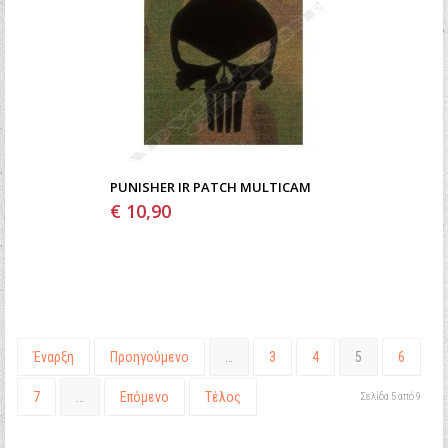
PUNISHER IR PATCH MULTICAM
€ 10,90
Έναρξη
Προηγούμενο
…
3
4
5
6
7
…
Επόμενο
Τέλος
Σελίδα 5 από 9