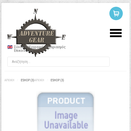
ΣΥΝΔΕΣΗ
Ή
ΕΓΓΡΑΦΗ
Σύνδεση/Εγγραφή
Λογαριασμός
Επικοινωνία
Όνομα Χρήστη
Κωδικός
ΑΡΧΙΚΉ
/
ESHOP (3)
ΑΡΧΙΚΉ
/
ESHOP (3)
Να με θυμάσαι