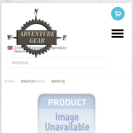
ΣΥΝΔΕΣΗ
Ή
ΕΓΓΡΑΦΗ
Σύνδεση/Εγγραφή
Λογαριασμός
Επικοινωνία
Όνομα Χρήστη
Κωδικός
ΑΡΧΙΚΉ
/
ESHOP (3)
ΑΡΧΙΚΉ
/
ESHOP (3)
Να με θυμάσαι