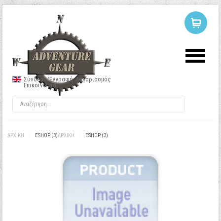
ΣΥΝΔΕΣΗ
Ή
ΕΓΓΡΑΦΗ
Σύνδεση/Εγγραφή
Λογαριασμός
Επικοινωνία
Όνομα Χρήστη
Κωδικός
ΑΡΧΙΚΉ
/
ESHOP (3)
ΑΡΧΙΚΉ
/
ESHOP (3)
Να με θυμάσαι