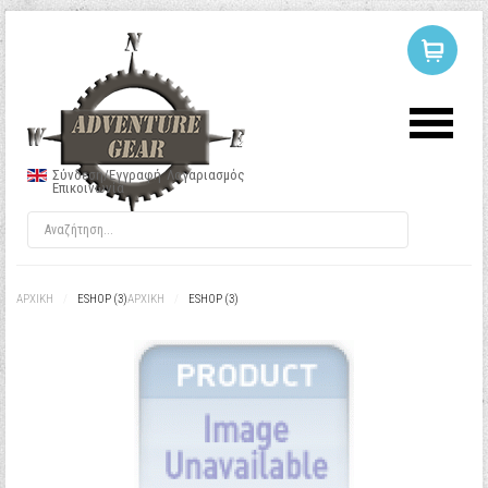
ΣΥΝΔΕΣΗ
Ή
ΕΓΓΡΑΦΗ
Σύνδεση/Εγγραφή
Λογαριασμός
Επικοινωνία
Όνομα Χρήστη
Κωδικός
ΑΡΧΙΚΉ
/
ESHOP (3)
ΑΡΧΙΚΉ
/
ESHOP (3)
Να με θυμάσαι