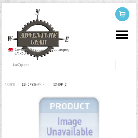
ΣΥΝΔΕΣΗ
Ή
ΕΓΓΡΑΦΗ
Σύνδεση/Εγγραφή
Λογαριασμός
Επικοινωνία
Όνομα Χρήστη
Κωδικός
ΑΡΧΙΚΉ
/
ESHOP (3)
ΑΡΧΙΚΉ
/
ESHOP (3)
Να με θυμάσαι