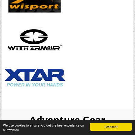
Adventure Gear
We use cookies to ensure you get the best experience on
I consent
our website