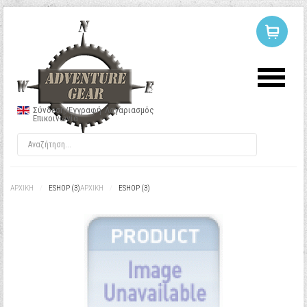
ΣΥΝΔΕΣΗ
Ή
ΕΓΓΡΑΦΗ
Σύνδεση/Εγγραφή
Λογαριασμός
Επικοινωνία
Όνομα Χρήστη
Κωδικός
ΑΡΧΙΚΉ
/
ESHOP (3)
ΑΡΧΙΚΉ
/
ESHOP (3)
Να με θυμάσαι