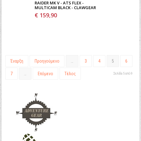
RAIDER MK V - ATS FLEX -
MULTICAM BLACK - CLAWGEAR
€ 159,90
Έναρξη
Προηγούμενο
…
3
4
5
6
7
…
Επόμενο
Τέλος
Σελίδα 5 από 9