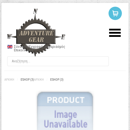
ΣΥΝΔΕΣΗ
Ή
ΕΓΓΡΑΦΗ
Σύνδεση/Εγγραφή
Λογαριασμός
Επικοινωνία
Όνομα Χρήστη
Κωδικός
ΑΡΧΙΚΉ
/
ESHOP (3)
ΑΡΧΙΚΉ
/
ESHOP (3)
Να με θυμάσαι