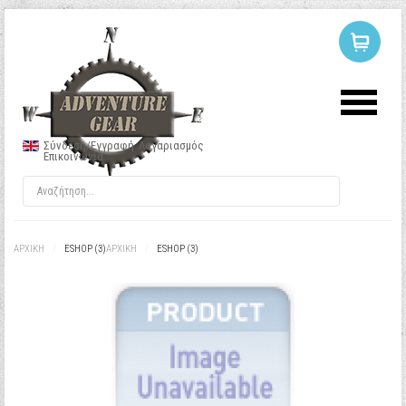
ΣΥΝΔΕΣΗ
Ή
ΕΓΓΡΑΦΗ
Σύνδεση/Εγγραφή
Λογαριασμός
Επικοινωνία
Όνομα Χρήστη
Κωδικός
ΑΡΧΙΚΉ
/
ESHOP (3)
ΑΡΧΙΚΉ
/
ESHOP (3)
Να με θυμάσαι