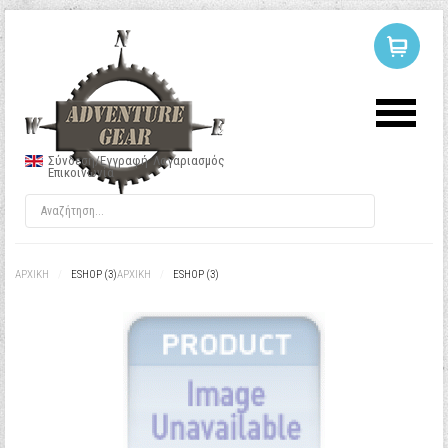
ΣΥΝΔΕΣΗ
Ή
ΕΓΓΡΑΦΗ
Σύνδεση/Εγγραφή
Λογαριασμός
Επικοινωνία
Όνομα Χρήστη
Κωδικός
ΑΡΧΙΚΉ
/
ESHOP (3)
ΑΡΧΙΚΉ
/
ESHOP (3)
Να με θυμάσαι