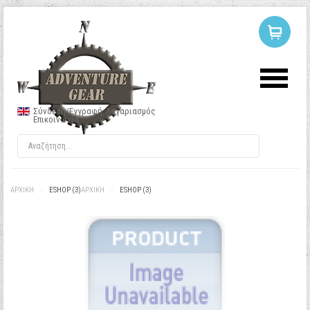
ΣΥΝΔΕΣΗ
Ή
ΕΓΓΡΑΦΗ
Σύνδεση/Εγγραφή
Λογαριασμός
Επικοινωνία
Όνομα Χρήστη
Κωδικός
ΑΡΧΙΚΉ
/
ESHOP (3)
ΑΡΧΙΚΉ
/
ESHOP (3)
Να με θυμάσαι