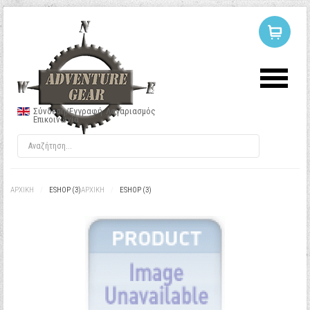
ΣΥΝΔΕΣΗ
Ή
ΕΓΓΡΑΦΗ
Σύνδεση/Εγγραφή
Λογαριασμός
Επικοινωνία
Όνομα Χρήστη
Κωδικός
ΑΡΧΙΚΉ
/
ESHOP (3)
ΑΡΧΙΚΉ
/
ESHOP (3)
Να με θυμάσαι