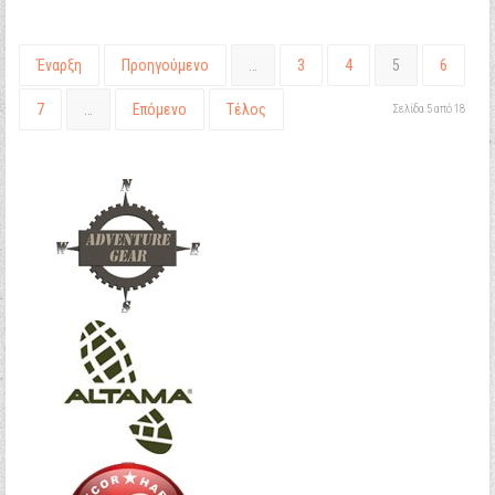
Έναρξη
Προηγούμενο
…
3
4
5
6
7
…
Επόμενο
Τέλος
Σελίδα 5 από 18