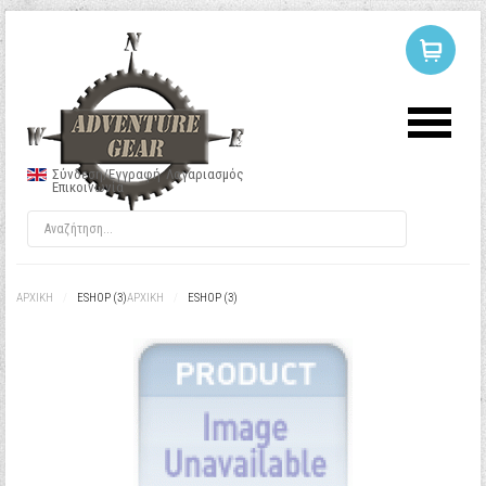
ΣΥΝΔΕΣΗ
Ή
ΕΓΓΡΑΦΗ
Σύνδεση/Εγγραφή
Λογαριασμός
Επικοινωνία
Όνομα Χρήστη
Κωδικός
ΑΡΧΙΚΉ
/
ESHOP (3)
ΑΡΧΙΚΉ
/
ESHOP (3)
Να με θυμάσαι