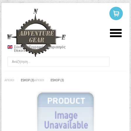
ΣΥΝΔΕΣΗ
Ή
ΕΓΓΡΑΦΗ
Σύνδεση/Εγγραφή
Λογαριασμός
Επικοινωνία
Όνομα Χρήστη
Κωδικός
ΑΡΧΙΚΉ
/
ESHOP (3)
ΑΡΧΙΚΉ
/
ESHOP (3)
Να με θυμάσαι