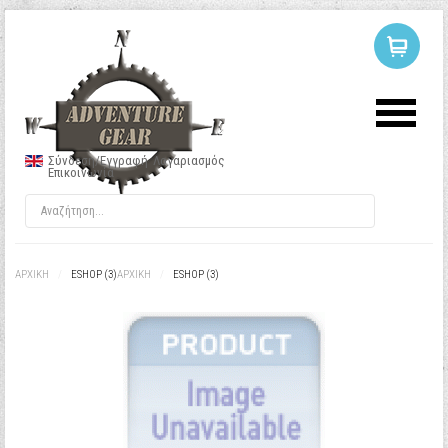
ΣΥΝΔΕΣΗ
Ή
ΕΓΓΡΑΦΗ
Σύνδεση/Εγγραφή
Λογαριασμός
Επικοινωνία
Όνομα Χρήστη
Κωδικός
ΑΡΧΙΚΉ
/
ESHOP (3)
ΑΡΧΙΚΉ
/
ESHOP (3)
Να με θυμάσαι