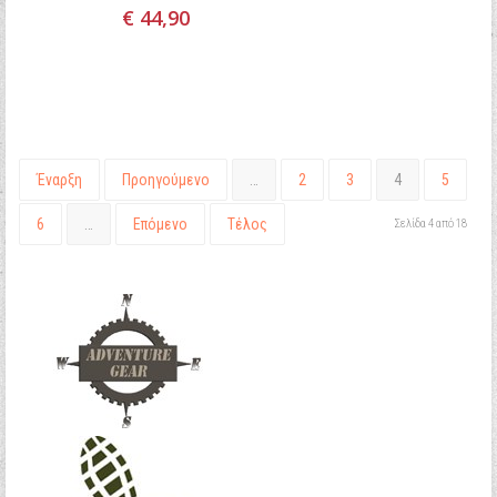
€ 44,90
Έναρξη
Προηγούμενο
…
2
3
4
5
6
…
Επόμενο
Τέλος
Σελίδα 4 από 18