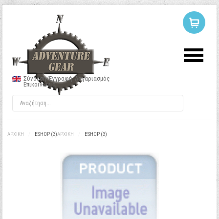
ΣΥΝΔΕΣΗ
Ή
ΕΓΓΡΑΦΗ
Σύνδεση/Εγγραφή
Λογαριασμός
Επικοινωνία
Όνομα Χρήστη
Κωδικός
ΑΡΧΙΚΉ
/
ESHOP (3)
ΑΡΧΙΚΉ
/
ESHOP (3)
Να με θυμάσαι