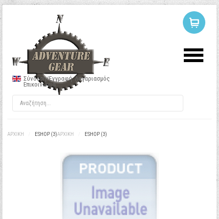
ΣΥΝΔΕΣΗ
Ή
ΕΓΓΡΑΦΗ
Σύνδεση/Εγγραφή
Λογαριασμός
Επικοινωνία
Όνομα Χρήστη
Κωδικός
ΑΡΧΙΚΉ
/
ESHOP (3)
ΑΡΧΙΚΉ
/
ESHOP (3)
Να με θυμάσαι