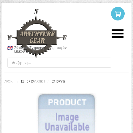
ΣΥΝΔΕΣΗ
Ή
ΕΓΓΡΑΦΗ
Σύνδεση/Εγγραφή
Λογαριασμός
Επικοινωνία
Όνομα Χρήστη
Κωδικός
ΑΡΧΙΚΉ
/
ESHOP (3)
ΑΡΧΙΚΉ
/
ESHOP (3)
Να με θυμάσαι